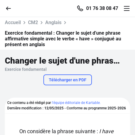
01 76 38 08 47
Accueil
CM2
Anglais
Exercice fondamental :
Changer le sujet d'une phrase
affirmative simple avec le verbe « have » conjugué au
présent en anglais
Accueil
Changer le sujet d'une phrase affirmative simple avec le verbe « have » conjugué au présent en anglais
Parcourir
Exercice fondamental
Télécharger en PDF
Recherche
Se connecter
Ce contenu a été rédigé par
l'équipe éditoriale de Kartable.
Dernière modification :
12/05/2025
- Conforme au programme
2025-2026
S'inscrire gratuitement
Pour profiter de 10 contenus offerts.
On considère la phrase suivante :
I have