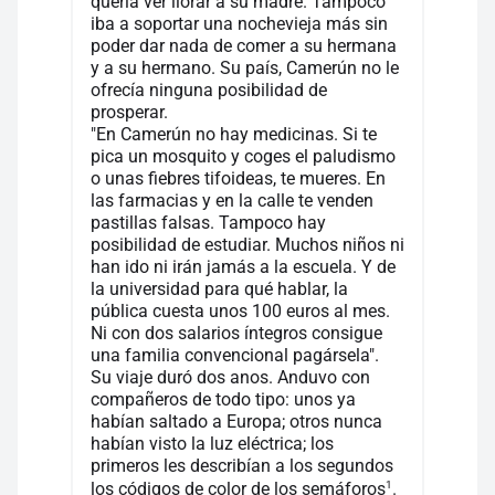
quería ver llorar a su madre. Tampoco
iba a soportar una nochevieja más sin
poder dar nada de comer a su hermana
y a su hermano. Su país, Camerún no le
ofrecía ninguna posibilidad de
prosperar.
"En Camerún no hay medicinas. Si te
pica un mosquito y coges el paludismo
o unas fiebres tifoideas, te mueres. En
las farmacias y en la calle te venden
pastillas falsas. Tampoco hay
posibilidad de estudiar. Muchos niños ni
han ido ni irán jamás a la escuela. Y de
la universidad para qué hablar, la
pública cuesta unos 100 euros al mes.
Ni con dos salarios íntegros consigue
una familia convencional pagársela".
Su viaje duró dos anos. Anduvo con
compañeros de todo tipo: unos ya
habían saltado a Europa; otros nunca
habían visto la luz eléctrica; los
primeros les describían a los segundos
1
los códigos de color de los semáforos
.