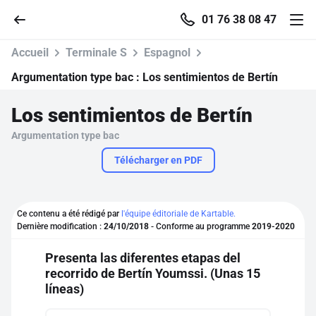
01 76 38 08 47
Accueil
Terminale S
Espagnol
Argumentation type bac :
Los sentimientos de Bertín
Los sentimientos de Bertín
Accueil
Argumentation type bac
Parcourir
Télécharger en PDF
Recherche
Ce contenu a été rédigé par
l'équipe éditoriale de Kartable.
Dernière modification :
24/10/2018
- Conforme au programme
2019-2020
Se connecter
Presenta las diferentes etapas del
recorrido de Bertín Youmssi. (Unas 15
S'inscrire gratuitement
líneas)
Pour profiter de 10 contenus offerts.