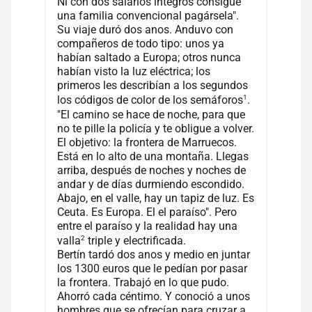
Ni con dos salarios íntegros consigue
una familia convencional pagársela".
Su viaje duró dos anos. Anduvo con
compañeros de todo tipo: unos ya
habían saltado a Europa; otros nunca
habían visto la luz eléctrica; los
primeros les describían a los segundos
1
los códigos de color de los semáforos
.
"El camino se hace de noche, para que
no te pille la policía y te obligue a volver.
El objetivo: la frontera de Marruecos.
Está en lo alto de una montaña. Llegas
arriba, después de noches y noches de
andar y de días durmiendo escondido.
Abajo, en el valle, hay un tapiz de luz. Es
Ceuta. Es Europa. El el paraíso". Pero
entre el paraíso y la realidad hay una
2
valla
triple y electrificada.
Bertín tardó dos anos y medio en juntar
los 1300 euros que le pedían por pasar
la frontera. Trabajó en lo que pudo.
Ahorró cada céntimo. Y conoció a unos
hombres que se ofrecían para cruzar a