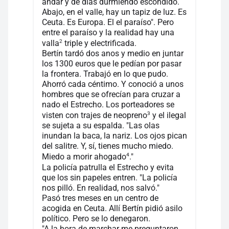
andar y de días durmiendo escondido.
Abajo, en el valle, hay un tapiz de luz. Es
Ceuta. Es Europa. El el paraíso". Pero
entre el paraíso y la realidad hay una
2
valla
triple y electrificada.
Bertín tardó dos anos y medio en juntar
los 1300 euros que le pedían por pasar
la frontera. Trabajó en lo que pudo.
Ahorró cada céntimo. Y conoció a unos
hombres que se ofrecían para cruzar a
nado el Estrecho. Los porteadores se
3
visten con trajes de neopreno
y el ilegal
se sujeta a su espalda. "Las olas
inundan la baca, la nariz. Los ojos pican
del salitre. Y, sí, tienes mucho miedo.
4
Miedo a morir ahogado
."
La policía patrulla el Estrecho y evita
que los sin papeles entren. "La policía
nos pilló. En realidad, nos salvó."
Pasó tres meses en un centro de
acogida en Ceuta. Allí Bertín pidió asilo
político. Pero se lo denegaron.
"A la hora de marchar me preguntaron