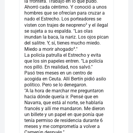
la frontera. Trabajó en lo que pudo.
Ahorró cada céntimo. Y conoció a unos
hombres que se ofrecían para cruzar a
nado el Estrecho. Los porteadores se
3
visten con trajes de neopreno
y el ilegal
se sujeta a su espalda. "Las olas
inundan la baca, la nariz. Los ojos pican
del salitre. Y, sí, tienes mucho miedo.
4
Miedo a morir ahogado
."
La policía patrulla el Estrecho y evita
que los sin papeles entren. "La policía
nos pilló. En realidad, nos salvó."
Pasó tres meses en un centro de
acogida en Ceuta. Allí Bertín pidió asilo
político. Pero se lo denegaron.
"A la hora de marchar me preguntaron
hacia dónde quería ir. Pensé que en
Navarra, que está al norte, se hablaría
francés y allí me mandaron. Me dieron
un billete y un papel en que ponía que
tenía permiso de residencia durante 6
meses y me comprometía a volver a
Camerún después."