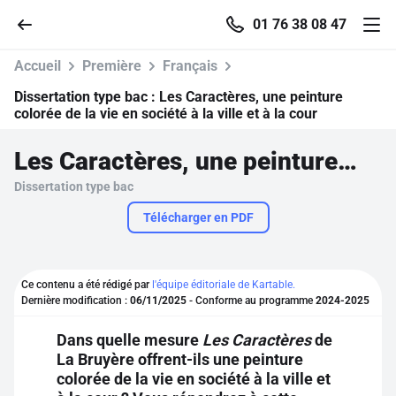
01 76 38 08 47
Accueil
Première
Français
Dissertation type bac :
Les Caractères, une peinture
colorée de la vie en société à la ville et à la cour
Accueil
Les Caractères, une peinture colorée de la vie en société à la ville et à la cour
Dissertation type bac
Parcourir
Télécharger en PDF
Recherche
Ce contenu a été rédigé par
l'équipe éditoriale de Kartable.
Se connecter
Dernière modification :
06/11/2025
- Conforme au programme
2024-2025
Dans quelle mesure
Les Caractères
de
S'inscrire gratuitement
La Bruyère offrent-ils une peinture
colorée de la vie en société à la ville et
Pour profiter de 10 contenus offerts.