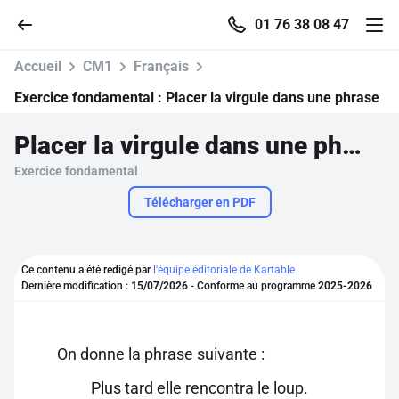
01 76 38 08 47
Accueil
CM1
Français
Exercice fondamental :
Placer la virgule dans une phrase
Placer la virgule dans une phrase
Accueil
Exercice fondamental
Parcourir
Télécharger en PDF
Recherche
Ce contenu a été rédigé par
l'équipe éditoriale de Kartable.
Dernière modification :
15/07/2026
- Conforme au programme
2025-2026
Se connecter
S'inscrire gratuitement
On donne la phrase suivante :
Pour profiter de 10 contenus offerts.
Plus tard elle rencontra le loup.