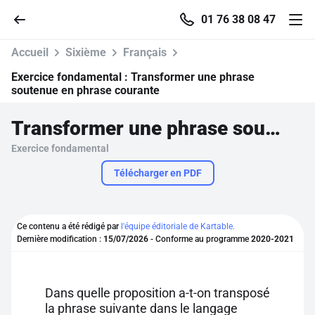
01 76 38 08 47
Accueil
Sixième
Français
Exercice fondamental :
Transformer une phrase
soutenue en phrase courante
Accueil
Transformer une phrase soutenue en phrase courante
Exercice fondamental
Parcourir
Télécharger en PDF
Recherche
Ce contenu a été rédigé par
l'équipe éditoriale de Kartable.
Se connecter
Dernière modification :
15/07/2026
- Conforme au programme
2020-2021
S'inscrire gratuitement
Dans quelle proposition a-t-on transposé
Pour profiter de 10 contenus offerts.
la phrase suivante dans le langage