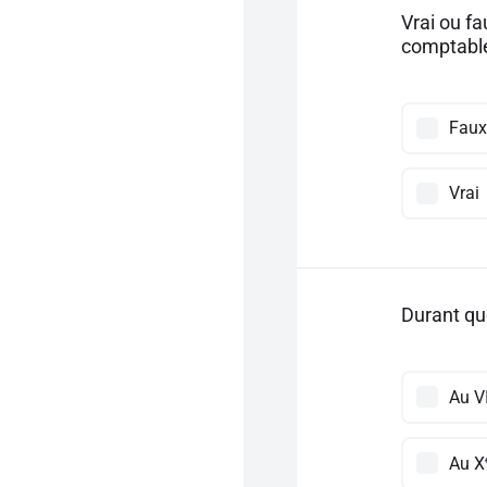
Vrai ou f
comptabl
Faux
Vrai
Durant que
Au VI
Au X