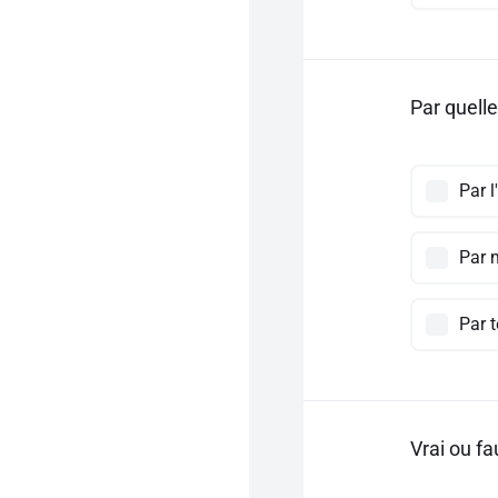
Par quelle
Par l
Par 
Par t
Vrai ou fa