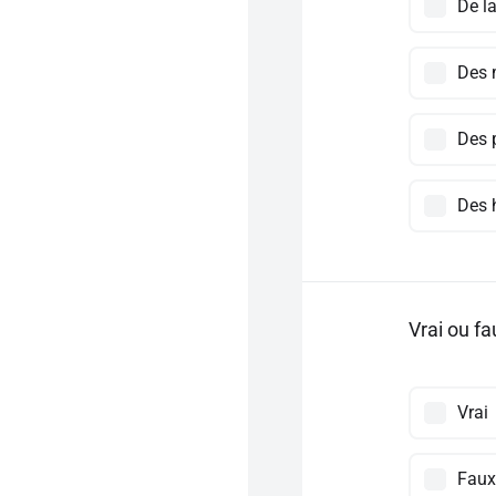
De la
Des 
Des 
Des
Vrai ou fa
Vrai
Faux