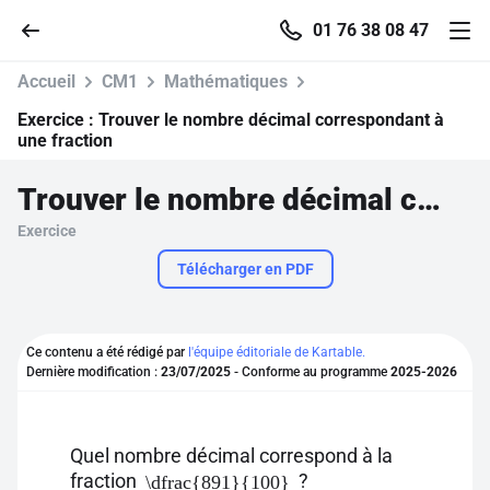
01 76 38 08 47
Accueil
CM1
Mathématiques
Exercice :
Trouver le nombre décimal correspondant à
une fraction
Accueil
Trouver le nombre décimal correspondant à une fraction
Exercice
Parcourir
Télécharger en PDF
Recherche
Ce contenu a été rédigé par
l'équipe éditoriale de Kartable.
Se connecter
Dernière modification :
23/07/2025
- Conforme au programme
2025-2026
S'inscrire gratuitement
Quel nombre décimal correspond à la
Pour profiter de 10 contenus offerts.
fraction
?
\dfrac{891}{100}