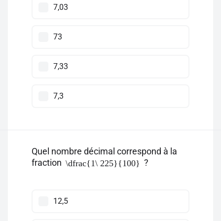
7,03
73
7,33
7,3
Quel nombre décimal correspond à la
fraction
?
\dfrac{1\ 225}{100}
12,5