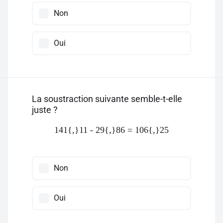
Non
Oui
La soustraction suivante semble-t-elle
juste ?
141{,}11 - 29{,}86 = 106{,}25
Non
Oui