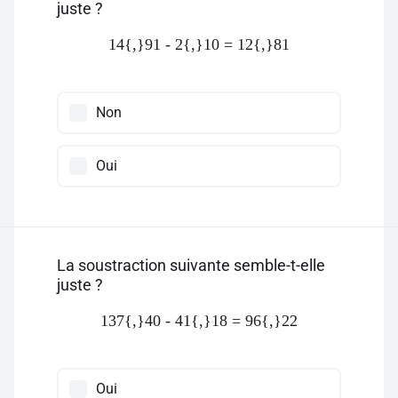
juste ?
14{,}91 - 2{,}10 = 12{,}81
Non
Oui
La soustraction suivante semble-t-elle
juste ?
137{,}40 - 41{,}18 = 96{,}22
Oui