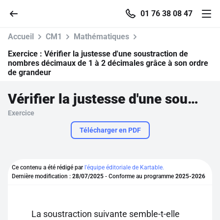
01 76 38 08 47
Accueil
CM1
Mathématiques
Exercice :
Vérifier la justesse d'une soustraction de
nombres décimaux de 1 à 2 décimales grâce à son ordre
de grandeur
Accueil
Vérifier la justesse d'une soustraction de nombres décimaux de 1 à 2 décimales grâce à son ordre de grandeur
Parcourir
Exercice
Télécharger en PDF
Recherche
Se connecter
Ce contenu a été rédigé par
l'équipe éditoriale de Kartable.
Dernière modification :
28/07/2025
- Conforme au programme
2025-2026
S'inscrire gratuitement
Pour profiter de 10 contenus offerts.
La soustraction suivante semble-t-elle