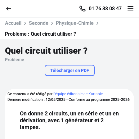
01 76 38 08 47
Accueil
Seconde
Physique-Chimie
Problème :
Quel circuit utiliser ?
Quel circuit utiliser ?
Accueil
Problème
Parcourir
Télécharger en PDF
Recherche
Ce contenu a été rédigé par
l'équipe éditoriale de Kartable.
Dernière modification :
12/05/2025
- Conforme au programme
2025-2026
Se connecter
On donne 2 circuits, un en série et un en
dérivation, avec 1 générateur et 2
S'inscrire gratuitement
lampes.
Pour profiter de 10 contenus offerts.