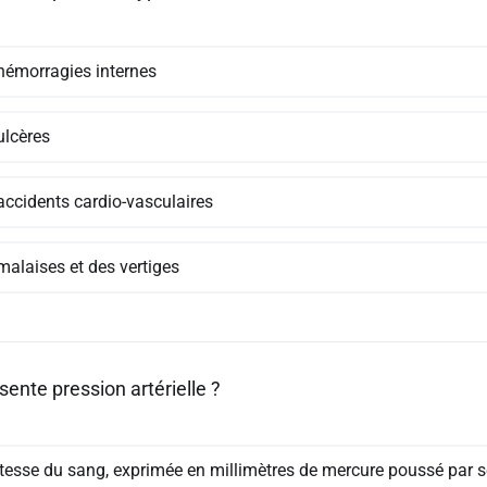
hémorragies internes
ulcères
accidents cardio-vasculaires
malaises et des vertiges
ente pression artérielle ?
itesse du sang, exprimée en millimètres de mercure poussé par 