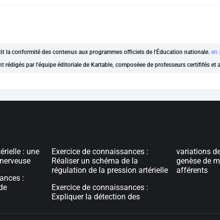
ntit la conformité des contenus aux programmes officiels de l'Éducation nationale.
en 
nt rédigés par l'équipe éditoriale de Kartable, composéee de professeurs certififés et
érielle : une
Exercice de connaissances :
variations de
 nerveuse
Réaliser un schéma de la
genèse de m
régulation de la pression artérielle
afférents
ances :
 de
Exercice de connaissances :
Expliquer la détection des