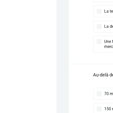
La t
La d
Une 
merc
Au-delà de
70 
150