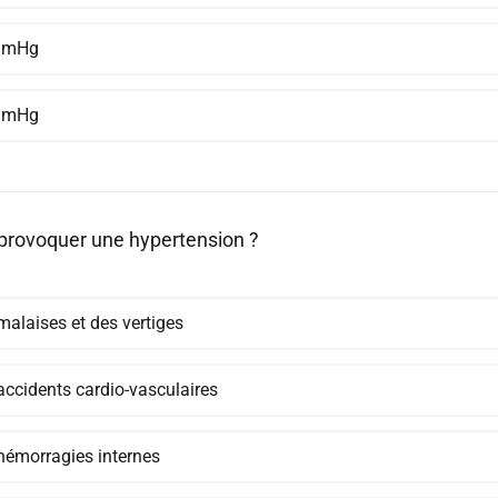
mmHg
mmHg
provoquer une hypertension ?
malaises et des vertiges
accidents cardio-vasculaires
hémorragies internes