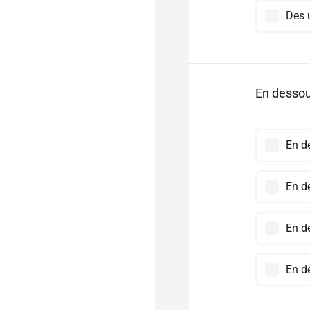
Des 
En dessous
En d
En d
En d
En d