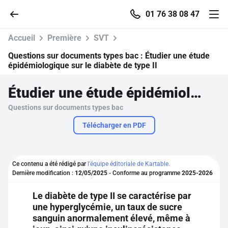
01 76 38 08 47
Accueil
Première
SVT
Questions sur documents types bac :
Étudier une étude
épidémiologique sur le diabète de type II
Accueil
Étudier une étude épidémiologique sur le diabète de type II
Questions sur documents types bac
Parcourir
Télécharger en PDF
Recherche
Ce contenu a été rédigé par
l'équipe éditoriale de Kartable.
Se connecter
Dernière modification :
12/05/2025
- Conforme au programme
2025-2026
Le diabète de type II se caractérise par
S'inscrire gratuitement
une hyperglycémie, un taux de sucre
sanguin anormalement élevé, même à
Pour profiter de 10 contenus offerts.