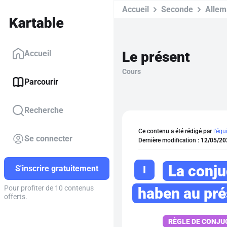
Accueil
Seconde
Alle
Le présent
Accueil
Cours
Parcourir
Recherche
Ce contenu a été rédigé par
l'équ
Se connecter
Dernière modification :
12/05/20
La conju
I
S'inscrire gratuitement
Pour profiter de 10 contenus
haben
au prés
offerts.