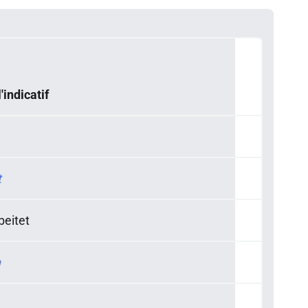
'indicatif
t
beitet
n