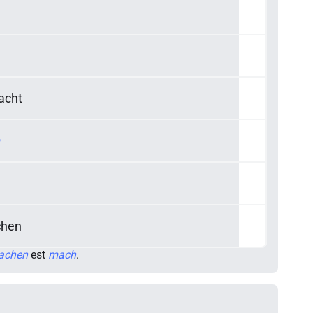
acht
chen
achen
est
mach
.