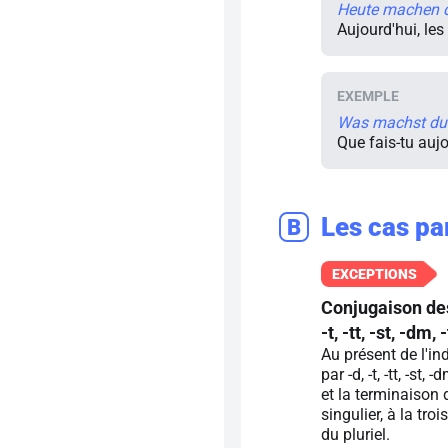
Heute machen di
Aujourd'hui, les
Was machst du
Que fais-tu aujo
Les cas par
B
Conjugaison des
-t, -tt, -st, -dm,
Au présent de l'ind
par -d, -t, -tt, -st,
et la terminaison 
singulier, à la tr
du pluriel.