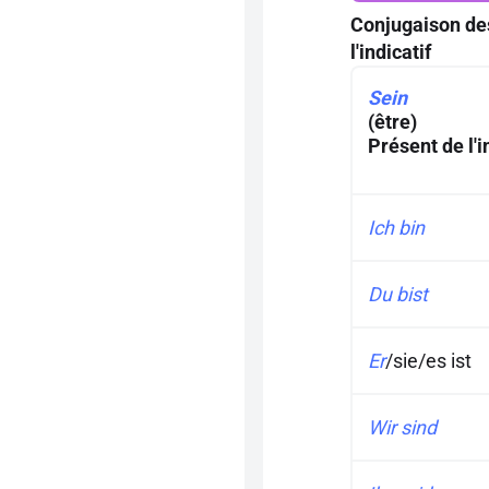
Conjugaison des
l'indicatif
Sein
(être)
Présent de l'i
Ich bin
Du bist
Er
/
sie
/
es ist
Wir sind