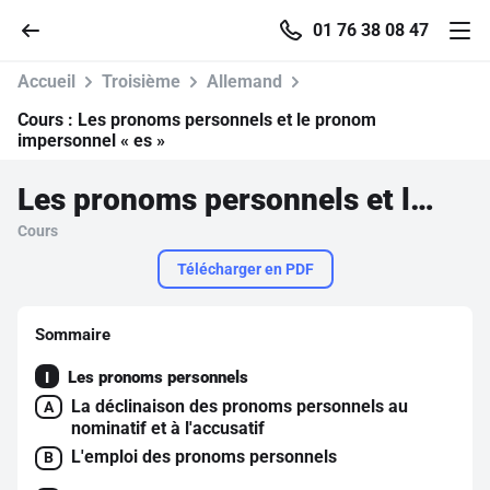
01 76 38 08 47
Accueil
Troisième
Allemand
Cours :
Les pronoms personnels et le pronom
impersonnel « es »
Accueil
Les pronoms personnels et le pronom impersonnel « es »
Cours
Parcourir
Télécharger en PDF
Recherche
Sommaire
Se connecter
Les pronoms personnels
I
La déclinaison des pronoms personnels au
A
S'inscrire gratuitement
nominatif et à l'accusatif
L'emploi des pronoms personnels
B
Pour profiter de 10 contenus offerts.