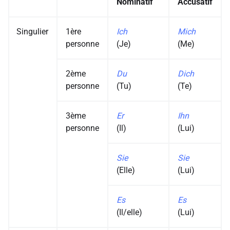
Nominatif
Accusatif
Singulier
1ère
Ich
Mich
personne
(Je)
(Me)
2ème
Du
Dich
personne
(Tu)
(Te)
3ème
Er
Ihn
personne
(Il)
(Lui)
Sie
Sie
(Elle)
(Lui)
Es
Es
(Il/elle)
(Lui)