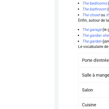
T
he bedrooms
(
The bathroom
(
The closet
ou
t
Enfin, autour de la
The garage
(le 
The garden she
The garden
(ja
Le vocabulaire de 
Porte d'entrée
Salle à mange
Salon
Cuisine