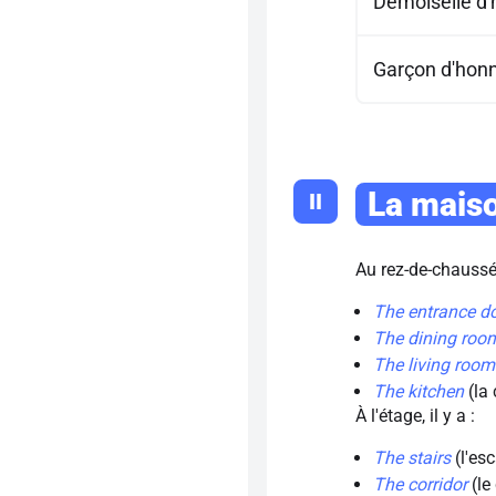
Demoiselle d
Garçon d'hon
La mais
II
Au rez-de-chaussé
The entrance d
The dining roo
The living room
The kitchen
(la 
À l'étage, il y a :
The stairs
(l'esc
The corridor
(le