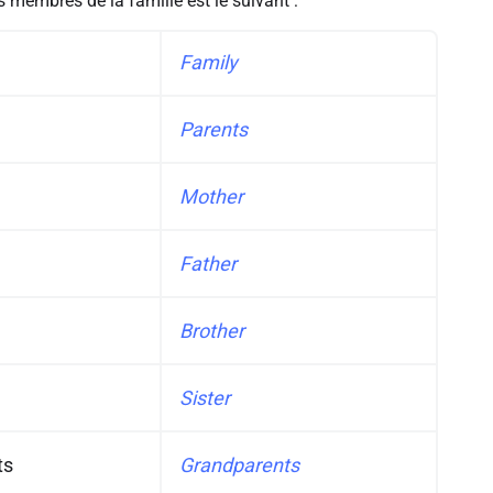
 membres de la famille est le suivant :
Family
Parents
Mother
Father
Brother
Sister
ts
Grandparents