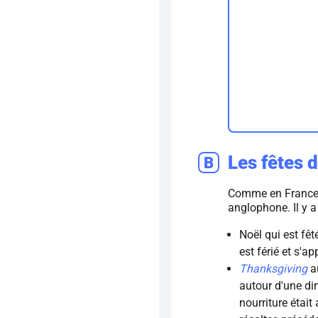
Les fêtes d
B
Comme en France,
anglophone. Il y a 
Noël qui est fê
est férié et s'ap
Thanksgiving
a
autour d'une din
nourriture était