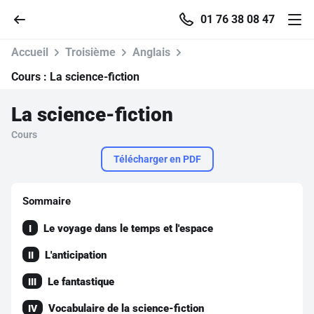
01 76 38 08 47
Accueil
Troisième
Anglais
Cours :
La science-fiction
La science-fiction
Accueil
Cours
Parcourir
Télécharger en PDF
Recherche
Sommaire
Le voyage dans le temps et l'espace
I
Se connecter
L'anticipation
II
S'inscrire gratuitement
Le fantastique
III
Pour profiter de 10 contenus offerts.
Vocabulaire de la science-fiction
IV