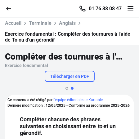
01 76 38 08 47
Accueil
Terminale
Anglais
Exercice fondamental :
Compléter des tournures à l'aide
de To ou d'un gérondif
Accueil
Compléter des tournures à l'aide de To ou d'un gérondif
Exercice fondamental
Parcourir
Télécharger en PDF
Recherche
Ce contenu a été rédigé par
l'équipe éditoriale de Kartable.
Se connecter
Dernière modification :
12/05/2025
- Conforme au programme
2025-2026
Compléter chacune des phrases
S'inscrire gratuitement
suivantes en choisissant entre
to
et un
gérondif.
Pour profiter de 10 contenus offerts.