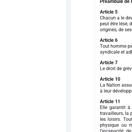
Préambule de l
Article 5
Chacun a le devo
peut être lésé,
origines, de se
Article 6
Tout homme peut
syndicale et ad
Article 7
Le droit de grèv
Article 10
La Nation assure
à leur dévelop
Article 11
Elle garantit 
travailleurs, la
les loisirs. To
physique ou m
l'incapacité de