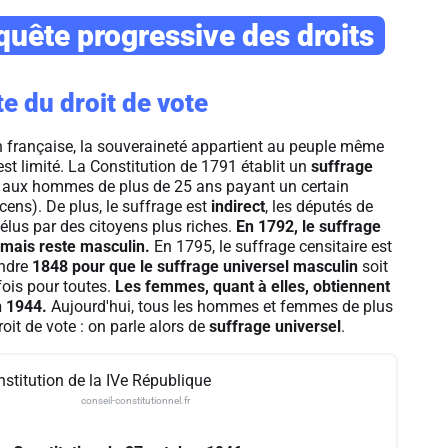
uête progressive des droits
e du droit de vote
n française, la souveraineté appartient au peuple même
 est limité. La Constitution de 1791 établit un
suffrage
 aux hommes de plus de 25 ans payant un certain
ens). De plus, le suffrage est
indirect
, les députés de
élus par des citoyens plus riches.
En 1792, le suffrage
 mais reste masculin.
En 1795, le suffrage censitaire est
tendre
1848 pour que le suffrage universel masculin
soit
fois pour toutes.
Les femmes, quant à elles, obtiennent
en 1944.
Aujourd'hui, tous les hommes et femmes de plus
roit de vote : on parle alors de
suffrage universel
.
nstitution de la IVe République
conseil-constitutionnel.fr