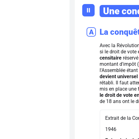
Une conq
II
La conquêt
A
Avec la Révolutio
si le droit de vote
censitaire
réservé
montant d'impôt (c
l'Assemblée étant 
devient universel
rétabli. Il faut at
mis en place une 
le droit de vote 
de 18 ans ont le d
Extrait de la Co
1946