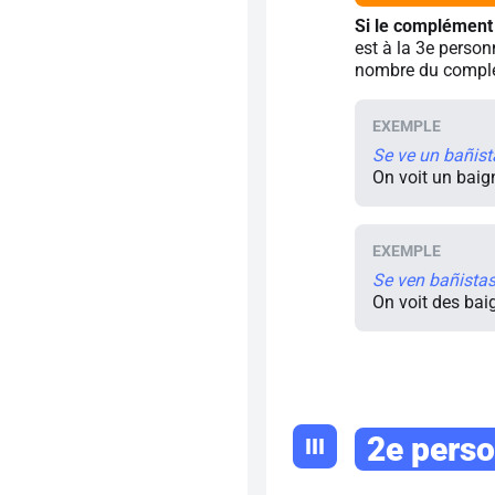
Si le complément
est à la 3e person
nombre du compl
Se ve un bañist
On voit un baig
Se ven bañistas
On voit des bai
2e perso
III