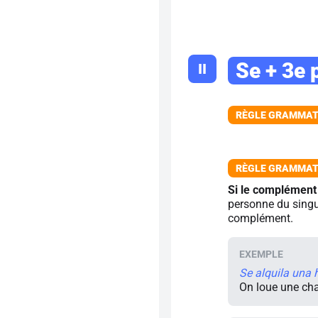
Se + 3e 
II
Si le complément
personne du singul
complément.
Se alquila una 
On loue une ch