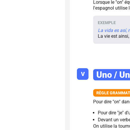
Lorsque le "on" é
l'espagnol utilise 
La vida es así,
La vie est ainsi
Uno / Un
V
Pour dire "on" dan
Pour dire "je" 
Devant un verb
On utilise la tourn