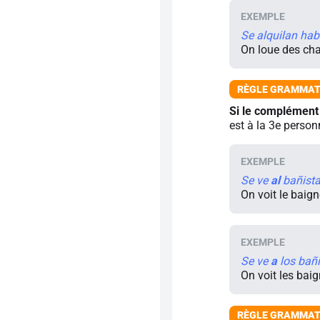
Se alquilan hab
On loue des ch
Si le complément
est à la 3e person
Se ve
al
bañista
On voit le baig
Se ve
a
los bañi
On voit les bai