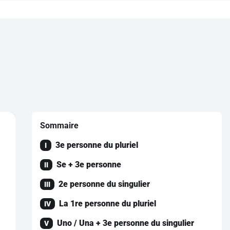
Sommaire
3e personne du pluriel
I
Se + 3e personne
II
2e personne du singulier
III
La 1re personne du pluriel
IV
Uno / Una + 3e personne du singulier
V