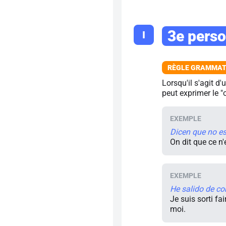
3e perso
I
Lorsqu'il s'agit d'
peut exprimer le "o
Dicen que no es
On dit que ce n'
He salido de co
Je suis sorti fa
moi.