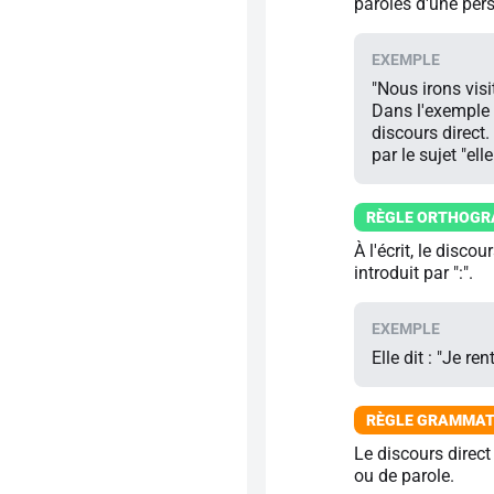
paroles d'une pers
"Nous irons visi
Dans l'exemple 
discours direct.
par le sujet "elle
À l'écrit, le disco
introduit par ":".
Elle dit : "Je re
Le discours direct
ou de parole.