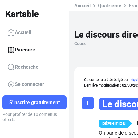
Accueil
Quatrième
Fra
Le discours dire
Accueil
Cours
Parcourir
Recherche
Ce contenu a été rédigé par
l'équ
Se connecter
Dernière modification :
02/03/20
Le disco
I
S'inscrire gratuitement
Pour profiter de 10 contenus
offerts.
On parle de discou