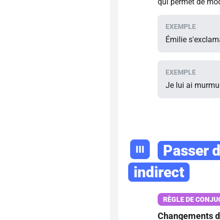
qui permet de moda
Émilie s'exclama
Je lui ai murmur
Passer d
III
indirect
Changements de 