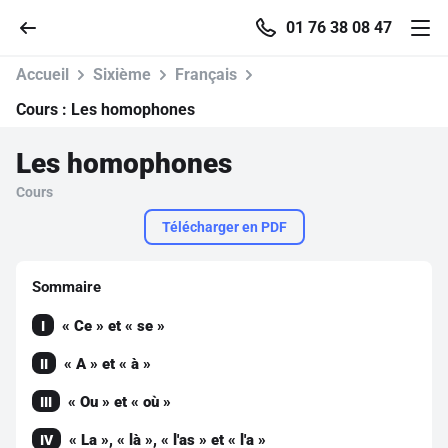
01 76 38 08 47
Accueil
Sixième
Français
Cours :
Les homophones
Les homophones
Accueil
Cours
Parcourir
Télécharger en PDF
Recherche
Sommaire
« Ce » et « se »
I
Se connecter
« A » et « à »
II
S'inscrire gratuitement
« Ou » et « où »
III
Pour profiter de 10 contenus offerts.
« La », « là », « l'as » et « l'a »
IV