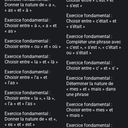
Choisir entre « c'est » et
Donner la nature de « a »,
« s'est »
« as » et « à »
Exercice fondamental :
Exercice fondamental :
Choisir entre « c'était » et
Choisir entre « à », « a » et
« s'était »
« as »
Exercice fondamental :
Exercice fondamental :
Compléter une phrase avec
Choisir entre « ou » et « où »
« c'est », « s'est », « c'était »
ou « s'était »
Exercice fondamental :
Choisir entre « la » et « là »
Exercice fondamental :
Choisir entre « c' » et « s' »
Exercice fondamental :
Choisir entre « l'a » et
Exercice fondamental :
« l'as »
Déterminer la nature de
« mes » et « mais » dans
Exercice fondamental :
une phrase
Choisir entre « la », « là »,
« l'a » et « l'as »
Exercice fondamental :
Choisir entre « mes » et
Exercice fondamental :
« mais »
Donner la nature de « et »,
« es » et « est »
Exercice fondamental :