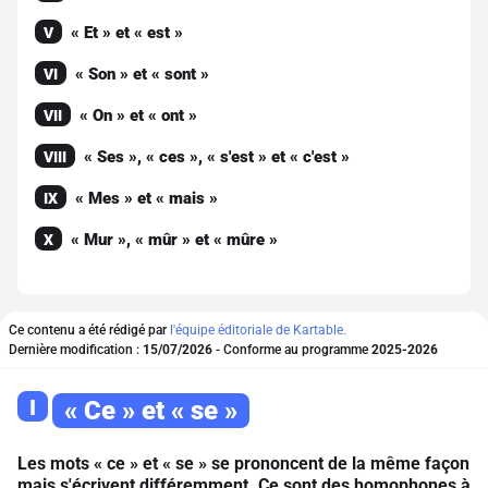
« Et » et « est »
V
« Son » et « sont »
VI
« On » et « ont »
VII
« Ses », « ces », « s'est » et « c'est »
VIII
« Mes » et « mais »
IX
« Mur », « mûr » et « mûre »
X
Ce contenu a été rédigé par
l'équipe éditoriale de Kartable.
Dernière modification :
15/07/2026
- Conforme au programme
2025-2026
I
« Ce » et « se »
Les mots « ce » et « se » se prononcent de la même façon
mais s'écrivent différemment. Ce sont des homophones à