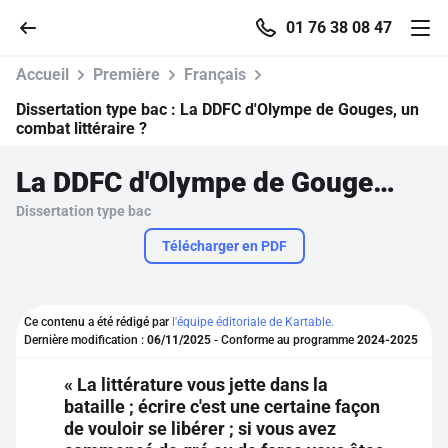
01 76 38 08 47
Accueil
Première
Français
Dissertation type bac :
La DDFC d'Olympe de Gouges, un
combat littéraire ?
Accueil
La DDFC d'Olympe de Gouges, un combat littéraire ?
Dissertation type bac
Parcourir
Télécharger en PDF
Recherche
Ce contenu a été rédigé par
l'équipe éditoriale de Kartable.
Se connecter
Dernière modification :
06/11/2025
- Conforme au programme
2024-2025
« La littérature vous jette dans la
S'inscrire gratuitement
bataille ; écrire c'est une certaine façon
de vouloir se libérer ; si vous avez
Pour profiter de 10 contenus offerts.