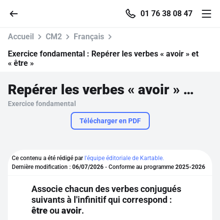
01 76 38 08 47
Accueil
CM2
Français
Exercice fondamental :
Repérer les verbes « avoir » et
« être »
Accueil
Repérer les verbes « avoir » et « être »
Exercice fondamental
Parcourir
Télécharger en PDF
Recherche
Ce contenu a été rédigé par
l'équipe éditoriale de Kartable.
Se connecter
Dernière modification :
06/07/2026
- Conforme au programme
2025-2026
Associe chacun des verbes conjugués
S'inscrire gratuitement
suivants à l'infinitif qui correspond :
être
ou
avoir
.
Pour profiter de 10 contenus offerts.