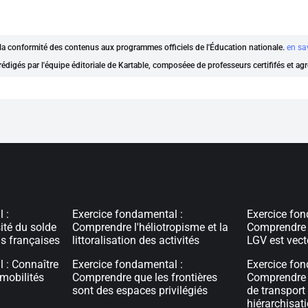
t la conformité des contenus aux programmes officiels de l'Éducation nationale.
en sa
rédigés par l'équipe éditoriale de Kartable, composéee de professeurs certififés et ag
 :
Exercice fondamental :
Exercice fon
ité du solde
Comprendre l'héliotropisme et la
Comprendre 
ns françaises
littoralisation des activités
LGV est vect
 : Connaître
Exercice fondamental :
Exercice fon
 mobilités
Comprendre que les frontières
Comprendre l
sont des espaces privilégiés
de transport
hiérarchisati