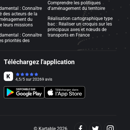
Comprendre les politiques
damental : Connaître
d'aménagement du territoire
té des acteurs de la
Réalisation cartographique type
'aménagement du
bac : Réaliser un croquis sur les
 de leurs missions
principaux axes et nœuds de
damental : Connaître
transports en France
es priorités des
Téléchargez l'application
4,5
/
5
sur
20269
avis
© Kartable 2026