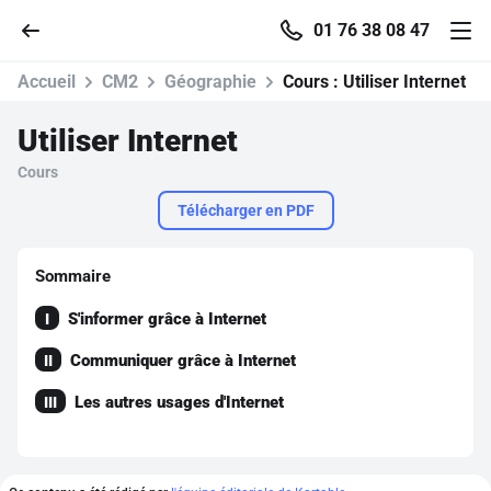
01 76 38 08 47
Accueil
CM2
Géographie
Cours :
Utiliser Internet
Utiliser Internet
Cours
Accueil
Télécharger en PDF
Parcourir
Sommaire
Recherche
S'informer grâce à Internet
I
Communiquer grâce à Internet
Se connecter
II
Les autres usages d'Internet
III
S'inscrire gratuitement
Pour profiter de 10 contenus offerts.