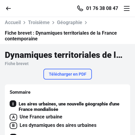
01 76 38 08 47
Accueil
Troisième
Géographie
Fiche brevet :
Dynamiques territoriales de la France
contemporaine
Accueil
Dynamiques territoriales de la France contemporaine
Fiche brevet
Parcourir
Télécharger en PDF
Recherche
Sommaire
Se connecter
Les aires urbaines, une nouvelle géographie d'une
I
France mondialisée
Une France urbaine
S'inscrire gratuitement
A
Les dynamiques des aires urbaines
B
Pour profiter de 10 contenus offerts.