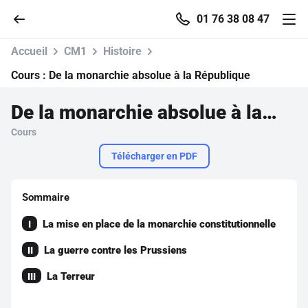
01 76 38 08 47
Accueil
CM1
Histoire
Cours :
De la monarchie absolue à la République
De la monarchie absolue à la République
Accueil
Cours
Parcourir
Télécharger en PDF
Recherche
Sommaire
La mise en place de la monarchie constitutionnelle
I
Se connecter
La guerre contre les Prussiens
II
S'inscrire gratuitement
La Terreur
III
Pour profiter de 10 contenus offerts.