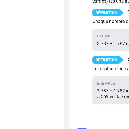
termes) les uns au
Chaque nombre qu
3 787 + 1 782 es
Le résultat d'une 
3 787 + 1 782 =
5 569 est la so