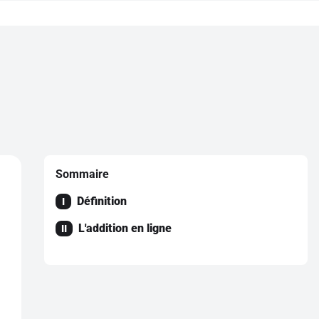
Sommaire
Définition
I
L'addition en ligne
II