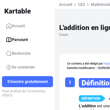
Accueil
CE2
Mathémat
L'addition en li
Accueil
Cours
Parcourir
Recherche
Ce contenu a été rédigé par
l'équ
Se connecter
Dernière modification :
12/05/20
Définiti
I
S'inscrire gratuitement
Pour profiter de 10 contenus
offerts.
L'addition
est une 