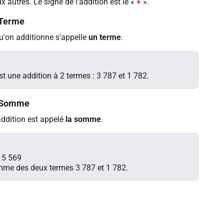
x autres. Le signe de l'addition est le «
+
».
Terme
'on additionne s'appelle
un terme
.
t une addition à 2 termes : 3 787 et 1 782.
Somme
addition est appelé
la somme
.
 5 569
mme des deux termes 3 787 et 1 782.