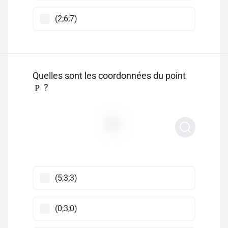
(2;6;7)
Quelles sont les coordonnées du point
?
P
(5;3;3)
(0;3;0)