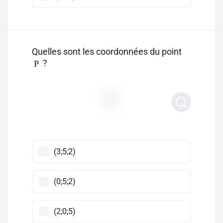
Quelles sont les coordonnées du point
?
P
(3;5;2)
(0;5;2)
(2;0;5)