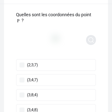
Quelles sont les coordonnées du point
?
P
(2;3;7)
(3;4;7)
(3;8;4)
(3;4;8)