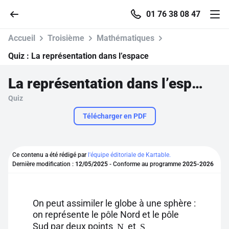
01 76 38 08 47
Accueil
Troisième
Mathématiques
Quiz :
La représentation dans l’espace
La représentation dans l’espace
Accueil
Quiz
Parcourir
Télécharger en PDF
Recherche
Ce contenu a été rédigé par
l'équipe éditoriale de Kartable.
Dernière modification :
12/05/2025
- Conforme au programme
2025-2026
Se connecter
S'inscrire gratuitement
On peut assimiler le globe à une sphère :
on représente le pôle Nord et le pôle
Pour profiter de 10 contenus offerts.
Sud par deux points
et
N
S