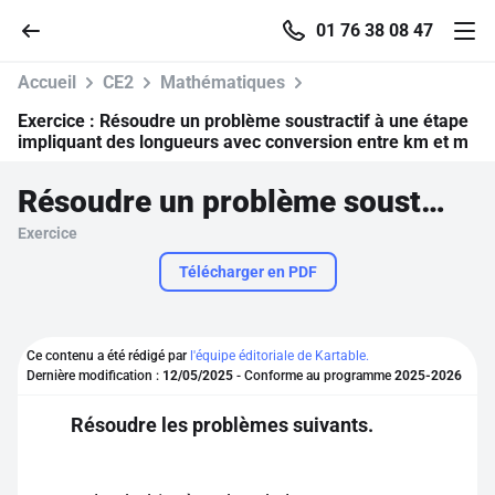
01 76 38 08 47
Accueil
CE2
Mathématiques
Exercice :
Résoudre un problème soustractif à une étape
impliquant des longueurs avec conversion entre km et m
Accueil
Résoudre un problème soustractif à une étape impliquant des longueurs avec conversion entre km et m
Exercice
Parcourir
Télécharger en PDF
Recherche
Ce contenu a été rédigé par
l'équipe éditoriale de Kartable.
Se connecter
Dernière modification :
12/05/2025
- Conforme au programme
2025-2026
Résoudre les problèmes suivants.
S'inscrire gratuitement
Pour profiter de 10 contenus offerts.