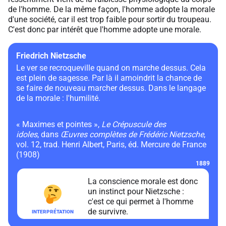
de l'homme. De la même façon, l'homme adopte la morale
d'une société, car il est trop faible pour sortir du troupeau.
C'est donc par intérêt que l'homme adopte une morale.
Friedrich Nietzsche
Le ver se recroqueville quand on marche dessus. Cela
est plein de sagesse. Par là il amoindrit la chance de
se faire de nouveau marcher dessus. Dans le langage
de la morale : l'humilité.
« Maximes et pointes »,
Le Crépuscule des
idoles
, dans
Œuvres complètes de Frédéric Nietzsche
,
vol. 12, trad. Henri Albert, Paris, éd. Mercure de France
(1908)
1889
La conscience morale est donc
un instinct pour Nietzsche :
c'est ce qui permet à l'homme
de survivre.