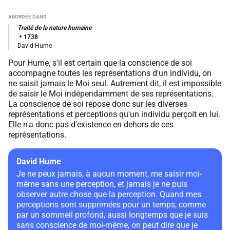
Traité de la nature humaine
1738
David Hume
Pour Hume, s'il est certain que la conscience de soi
accompagne toutes les représentations d'un individu, on
ne saisit jamais le Moi seul. Autrement dit, il est impossible
de saisir le Moi indépendamment de ses représentations.
La conscience de soi repose donc sur les diverses
représentations et perceptions qu'un individu perçoit en lui.
Elle n'a donc pas d'existence en dehors de ces
représentations.
David Hume
Je ne peux jamais, à aucun moment, me saisir moi-
même sans une perception, et jamais je ne puis
observer autre chose que la perception. Quand mes
perceptions sont supprimées pour un temps, comme
par un sommeil profond, aussi longtemps que je suis
sans conscience de moi-même, on peut dire que je