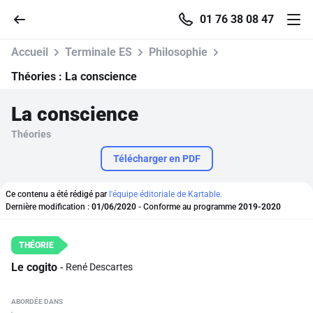
01 76 38 08 47
Accueil
Terminale ES
Philosophie
Théories :
La conscience
La conscience
Accueil
Théories
Parcourir
Télécharger en PDF
Recherche
Ce contenu a été rédigé par
l'équipe éditoriale de Kartable.
Dernière modification :
01/06/2020
- Conforme au programme
2019-2020
Se connecter
Le cogito
René Descartes
S'inscrire gratuitement
Pour profiter de 10 contenus offerts.