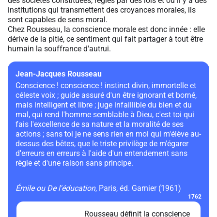
des sociétés constituées, régies par des lois et où il y a des
institutions qui transmettent des croyances morales, ils
sont capables de sens moral.
Chez Rousseau, la conscience morale est donc innée : elle
dérive de la pitié, ce sentiment qui fait partager à tout être
humain la souffrance d'autrui.
Jean-Jacques Rousseau
Conscience ! conscience ! instinct divin, immortelle et
céleste voix ; guide assuré d'un être ignorant et borné,
mais intelligent et libre ; juge infaillible du bien et du
mal, qui rend l'homme semblable à Dieu, c'est toi qui
fais l'excellence de sa nature et la moralité de ses
actions ; sans toi je ne sens rien en moi qui m'élève au-
dessus des bêtes, que le triste privilège de m'égarer
d'erreurs en erreurs à l'aide d'un entendement sans
règle et d'une raison sans principe.
Émile ou De l'éducation
, Paris, éd. Garnier (1961)
1762
Rousseau définit la conscience