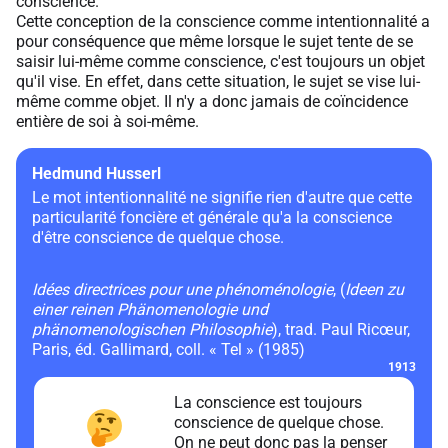
conscience.
Cette conception de la conscience comme intentionnalité a
pour conséquence que même lorsque le sujet tente de se
saisir lui-même comme conscience, c'est toujours un objet
qu'il vise. En effet, dans cette situation, le sujet se vise lui-
même comme objet. Il n'y a donc jamais de coïncidence
entière de soi à soi-même.
Hedmund Husserl
Le mot intentionnalité ne signifie rien d'autre que cette
particularité foncière et générale qu'a la conscience
d'être conscience de quelque chose.
Idées directrices pour une phénoménologie
, (
Ideen zu
einer reinen Phänomenologie und
phänomenologischen Philosophie
), trad. Paul Ricœur,
Paris, éd. Gallimard, coll. « Tel » (1985)
1913
La conscience est toujours
conscience de quelque chose.
On ne peut donc pas la penser