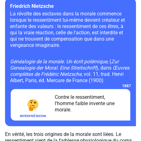
Friedrich Nietzsche
La révolte des esclaves dans la morale commence
lorsque le ressentiment lui-même devient créateur et
enfante des valeurs : le ressentiment de ces êtres, à
qui la vraie réaction, celle de l'action, est interdite et
qui ne trouvent de compensation que dans une
vengeance imaginaire.
Généalogie de la morale. Un écrit polémique
, (
Zur
Genealogie der Moral. Eine Streitschrift
), dans
Œuvres
complètes de Frédéric Nietzsche
, vol. 11, trad. Henri
Albert, Paris, éd. Mercure de France (1900)
1887
Contre le ressentiment,
l'homme faible invente une
morale.
En vérité, les trois origines de la morale sont liées. Le
ressentiment vient de la faiblesse physiologique du corps