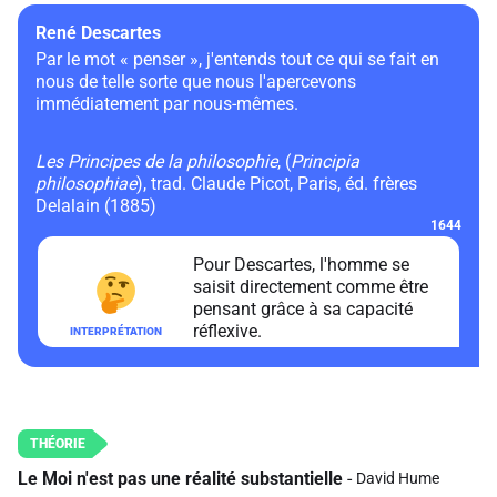
René Descartes
Par le mot « penser », j'entends tout ce qui se fait en
nous de telle sorte que nous l'apercevons
immédiatement par nous-mêmes.
Les Principes de la philosophie
, (
Principia
philosophiae
), trad. Claude Picot, Paris, éd. frères
Delalain (1885)
1644
Pour Descartes, l'homme se
saisit directement comme être
pensant grâce à sa capacité
réflexive.
Le Moi n'est pas une réalité substantielle
David Hume