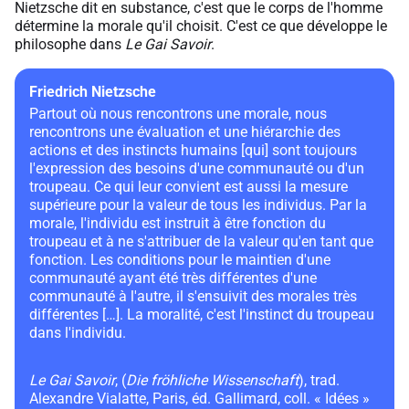
Nietzsche dit en substance, c'est que le corps de l'homme
détermine la morale qu'il choisit. C'est ce que développe le
philosophe dans
Le Gai Savoir
.
Friedrich Nietzsche
Partout où nous rencontrons une morale, nous
rencontrons une évaluation et une hiérarchie des
actions et des instincts humains [qui] sont toujours
l'expression des besoins d'une communauté ou d'un
troupeau. Ce qui leur convient est aussi la mesure
supérieure pour la valeur de tous les individus. Par la
morale, l'individu est instruit à être fonction du
troupeau et à ne s'attribuer de la valeur qu'en tant que
fonction. Les conditions pour le maintien d'une
communauté ayant été très différentes d'une
communauté à l'autre, il s'ensuivit des morales très
différentes […]. La moralité, c'est l'instinct du troupeau
dans l'individu.
Le Gai Savoir
, (
Die fröhliche Wissenschaft
), trad.
Alexandre Vialatte, Paris, éd. Gallimard, coll. « Idées »