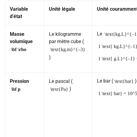
Variable
Unité légale
Unité couramment 
d'état
Le
Masse
Le kilogramme
\text{kg.L}^{–1
volumique
par mètre cube (
1 \text{ kg.L}^{–1
\bf \rho
\text{kg.m}^{–3}
)
1 \text{ g.L}^{–1}
Le bar (
)
Pression
Le pascal (
\text{bar}
)
\bf p
\text{Pa}
1 \text{ bar} = 10^5