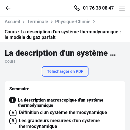
01 76 38 08 47
Accueil
Terminale
Physique-Chimie
Cours :
La description d'un système thermodynamique :
le modèle du gaz parfait
Accueil
La description d'un système thermodynamique : le modèle du gaz parfait
Cours
Parcourir
Télécharger en PDF
Recherche
Sommaire
Se connecter
La description macroscopique d'un système
I
thermodynamique
Définition d'un système thermodynamique
S'inscrire gratuite
A
Les grandeurs mesurées d'un système
B
Pour profiter de 10 contenu
thermodynamique