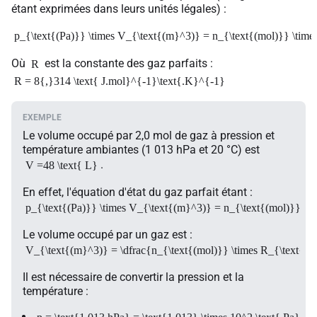
étant exprimées dans leurs unités légales) :
p_{\text{(Pa)}} \times V_{\text{(m}^3)} = n_{\text{(mol)}} \time
Où
est la constante des gaz parfaits :
R
R = 8{,}314 \text{ J.mol}^{-1}\text{.K}^{-1}
Le volume occupé par 2,0 mol de gaz à pression et
température ambiantes (1 013 hPa et 20 °C) est
.
V =48 \text{ L}
En effet, l'équation d'état du gaz parfait étant :
p_{\text{(Pa)}} \times V_{\text{(m}^3)} = n_{\text{(mol)}} \t
Le volume occupé par un gaz est :
V_{\text{(m}^3)} = \dfrac{n_{\text{(mol)}} \times R_{\text{(J
Il est nécessaire de convertir la pression et la
température :