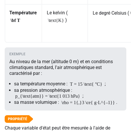
Température
Le kelvin (
Le degré Celsius (
)
\bf T
\text{K}
Au niveau de la mer (altitude 0 m) et en conditions
climatiques standard, l'air atmosphérique est
caractérisé par :
sa température moyenne :
;
T = 15 \text{ °C}
sa pression atmosphérique :
;
p_{\text{atm}} = \text{1 013 hPa}
sa masse volumique :
.
\rho = 1{,}3 \ce{ g·L^{–1}}
Chaque variable d'état peut être mesurée à l'aide de