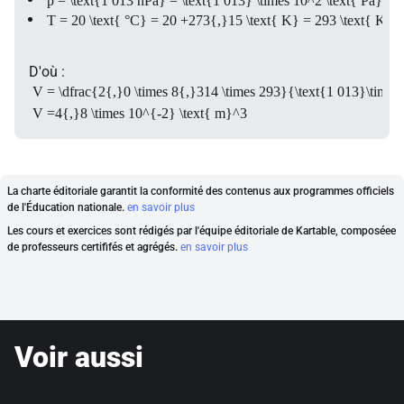
p = \text{1 013 hPa} = \text{1 013} \times 10^2 \text{ Pa}
T = 20 \text{ °C} = 20 +273{,}15 \text{ K} = 293 \text{ K}
D'où :
V = \dfrac{2{,}0 \times 8{,}314 \times 293}{\text{1 013}\time
V =4{,}8 \times 10^{-2} \text{ m}^3
La charte éditoriale garantit la conformité des contenus aux programmes officiels
de l'Éducation nationale.
en savoir plus
Les cours et exercices sont rédigés par l'équipe éditoriale de Kartable, composéee
de professeurs certififés et agrégés.
en savoir plus
Voir aussi