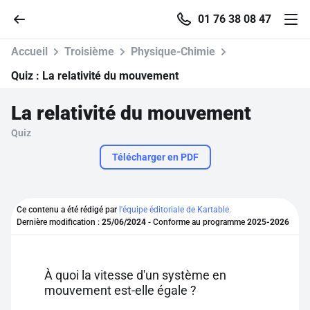
01 76 38 08 47
Accueil
Troisième
Physique-Chimie
Quiz :
La relativité du mouvement
La relativité du mouvement
Accueil
Quiz
Parcourir
Télécharger en PDF
Recherche
Ce contenu a été rédigé par
l'équipe éditoriale de Kartable.
Dernière modification :
25/06/2024
- Conforme au programme
2025-2026
Se connecter
S'inscrire gratuitement
À quoi la vitesse d'un système en
mouvement est-elle égale ?
Pour profiter de 10 contenus offerts.