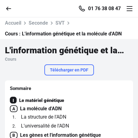
01 76 38 08 47
Accueil
Seconde
SVT
Cours :
L'information génétique et la molécule d'ADN
L'information génétique et la molécule d'ADN
Accueil
Cours
Parcourir
Télécharger en PDF
Recherche
Sommaire
Le matériel génétique
I
Se connecter
La molécule d'ADN
A
La structure de l'ADN
1
S'inscrire gratuitement
L'universalité de l'ADN
2
Pour profiter de 10 contenus offerts.
Les gènes et l'information génétique
B