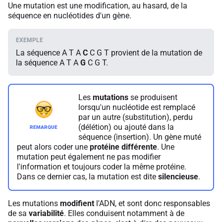
Une mutation est une modification, au hasard, de la
séquence en nucléotides d'un gène.
La séquence A T A
C
C G T provient de la mutation de
la séquence A T A
G
C G T.
Les
mutations
se produisent
lorsqu'un nucléotide est remplacé
par un autre (substitution), perdu
(délétion) ou ajouté dans la
séquence (insertion). Un gène muté
peut alors coder une
protéine différente
. Une
mutation peut également ne pas modifier
l'information et toujours coder la même protéine.
Dans ce dernier cas, la mutation est dite
silencieuse
.
Les mutations
modifient
l'ADN, et sont donc responsables
de sa
variabilité
. Elles conduisent notamment à de