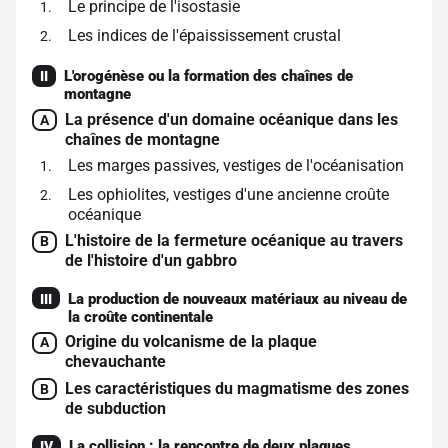
Le principe de l'isostasie
1
Les indices de l'épaississement crustal
2
L'orogénèse ou la formation des chaînes de
II
montagne
La présence d'un domaine océanique dans les
A
chaînes de montagne
Les marges passives, vestiges de l'océanisation
1
Les ophiolites, vestiges d'une ancienne croûte
2
océanique
L'histoire de la fermeture océanique au travers
B
de l'histoire d'un gabbro
La production de nouveaux matériaux au niveau de
III
la croûte continentale
Origine du volcanisme de la plaque
A
chevauchante
Les caractéristiques du magmatisme des zones
B
de subduction
La collision : la rencontre de deux plaques
IV