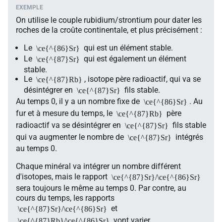
On utilise le couple rubidium/strontium pour dater les
roches de la croûte continentale, et plus précisément :
Le
qui est un élément stable.
\ce{^{86}Sr}
Le
qui est également un élément
\ce{^{87}Sr}
stable.
Le
, isotope père radioactif, qui va se
\ce{^{87}Rb}
désintégrer en
fils stable.
\ce{^{87}Sr}
Au temps 0, il y a un nombre fixe de
. Au
\ce{^{86}Sr}
fur et à mesure du temps, le
père
\ce{^{87}Rb}
radioactif va se désintégrer en
fils stable
\ce{^{87}Sr}
qui va augmenter le nombre de
intégrés
\ce{^{87}Sr}
au temps 0.
Chaque minéral va intégrer un nombre différent
d'isotopes, mais le rapport
\ce{^{87}Sr}/\ce{^{86}Sr}
sera toujours le même au temps 0. Par contre, au
cours du temps, les rapports
et
\ce{^{87}Sr}/\ce{^{86}Sr}
vont varier.
\ce{^{87}Rb}/\ce{^{86}Sr}