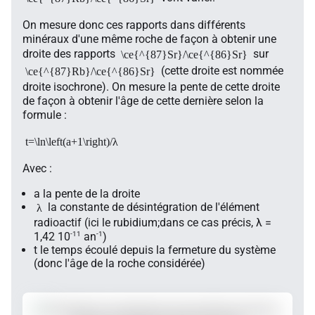
On mesure donc ces rapports dans différents
minéraux d'une même roche de façon à obtenir une
droite des rapports
sur
\ce{^{87}Sr}/\ce{^{86}Sr}
(cette droite est nommée
\ce{^{87}Rb}/\ce{^{86}Sr}
droite isochrone). On mesure la pente de cette droite
de façon à obtenir l'âge de cette dernière selon la
formule :
t=\ln\left(a+1\right)/λ
Avec :
a
la pente de la droite
la constante de désintégration de l'élément
λ
radioactif (ici le rubidium;dans ce cas précis, λ =
-11
-1
1,42 10
an
)
t
le temps écoulé depuis la fermeture du système
(donc l'âge de la roche considérée)