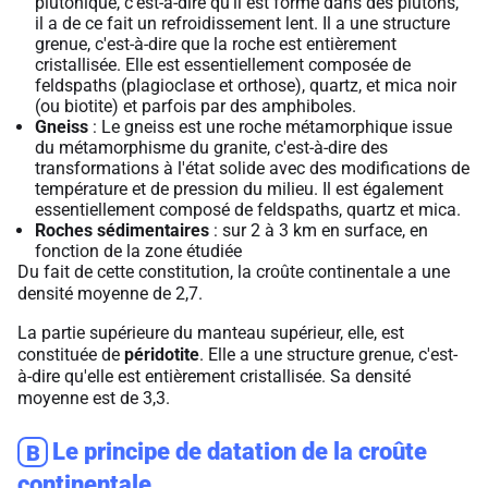
plutonique, c'est-à-dire qu'il est formé dans des plutons,
il a de ce fait un refroidissement lent. Il a une structure
grenue, c'est-à-dire que la roche est entièrement
cristallisée. Elle est essentiellement composée de
feldspaths (plagioclase et orthose), quartz, et mica noir
(ou biotite) et parfois par des amphiboles.
Gneiss
: Le gneiss est une roche métamorphique issue
du métamorphisme du granite, c'est-à-dire des
transformations à l'état solide avec des modifications de
température et de pression du milieu. Il est également
essentiellement composé de feldspaths, quartz et mica.
Roches sédimentaires
: sur 2 à 3 km en surface, en
fonction de la zone étudiée
Du fait de cette constitution, la croûte continentale a une
densité moyenne de 2,7.
La partie supérieure du manteau supérieur, elle, est
constituée de
péridotite
. Elle a une structure grenue, c'est-
à-dire qu'elle est entièrement cristallisée. Sa densité
moyenne est de 3,3.
Le principe de datation de la croûte
B
continentale