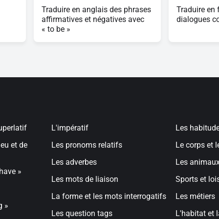
Traduire en anglais des phrases
Traduire en 
affirmatives et négatives avec
dialogues co
« to be »
uperlatif
L'impératif
Les habitude
ieu et de
Les pronoms relatifs
Le corps et 
Les adverbes
Les animaux
have »
Les mots de liaison
Sports et loi
La forme et les mots interrogatifs
Les métiers
g »
Les question tags
L'habitat et l