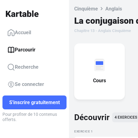
Cinquième
Anglais
La conjugaison 
Chapitre 13 - Anglais Cinquième
Accueil
Parcourir
Recherche
Cours
Se connecter
S'inscrire gratuitement
Pour profiter de 10 contenus
Découvrir
4
EXERCICES
offerts.
EXERCICE