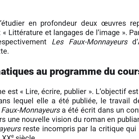
, d’étudier en profondeur deux œuvres r
et « Littérature et langages de l’image ». P
respectivement
Les Faux-Monnayeurs
d’
te.
atiques au programme du cours 
st « Lire, écrire, publier ». L’objectif es
ns lequel elle a été publiée, le travail d
 Faux-Monnayeurs
a été écrit dans un co
 une nouvelle vision du roman en publiant 
ayeurs
reste incompris par la critique qui 
e
 XX
siècle.