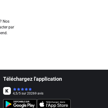
 ? Nos
acter par
-end.
Téléchargez l'application
4,5
/
5
sur
20269
avis