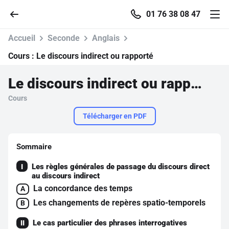
01 76 38 08 47
Accueil
Seconde
Anglais
Cours :
Le discours indirect ou rapporté
Le discours indirect ou rapporté
Accueil
Cours
Parcourir
Télécharger en PDF
Recherche
Sommaire
Les règles générales de passage du discours direct
I
Se connecter
au discours indirect
La concordance des temps
A
S'inscrire gratuitement
Les changements de repères spatio-temporels
B
Pour profiter de 10 contenus offerts.
Le cas particulier des phrases interrogatives
II