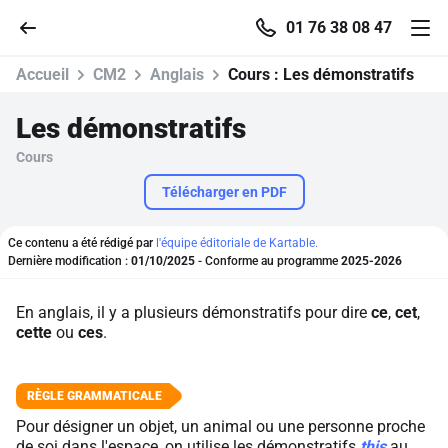
01 76 38 08 47
Accueil
CM2
Anglais
Cours :
Les démonstratifs
Les démonstratifs
Cours
Accueil
Télécharger en PDF
Parcourir
Ce contenu a été rédigé par
l'équipe éditoriale de Kartable.
Dernière modification :
01/10/2025
- Conforme au programme
2025-2026
Recherche
En anglais, il y a plusieurs démonstratifs pour dire
ce
,
cet
,
Se connecter
cette
ou
ces
.
S'inscrire gratuitement
Pour désigner un objet, un animal ou une personne proche
Pour profiter de 10 contenus offerts.
de soi dans l'espace, on utilise les démonstratifs
this
au