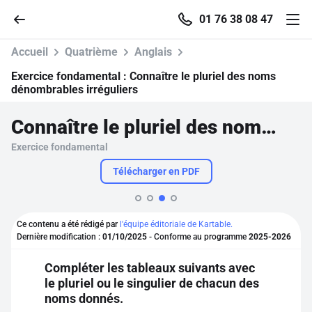
01 76 38 08 47
Accueil
Quatrième
Anglais
Exercice fondamental :
Connaître le pluriel des noms
dénombrables irréguliers
Accueil
Connaître le pluriel des noms dénombrables irréguliers
Exercice fondamental
Parcourir
Télécharger en PDF
Recherche
Ce contenu a été rédigé par
l'équipe éditoriale de Kartable.
Se connecter
Dernière modification :
01/10/2025
- Conforme au programme
2025-2026
Compléter les tableaux suivants avec
S'inscrire gratuitement
le pluriel ou le singulier de chacun des
noms donnés.
Pour profiter de 10 contenus offerts.