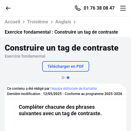
01 76 38 08 47
Accueil
Troisième
Anglais
Exercice fondamental :
Construire un tag de contraste
Construire un tag de contraste
Accueil
Exercice fondamental
Parcourir
Télécharger en PDF
Recherche
Ce contenu a été rédigé par
l'équipe éditoriale de Kartable.
Dernière modification :
12/05/2025
- Conforme au programme
2025-2026
Se connecter
Compléter chacune des phrases
suivantes avec un tag de contraste.
S'inscrire gratuitement
Pour profiter de 10 contenus offerts.