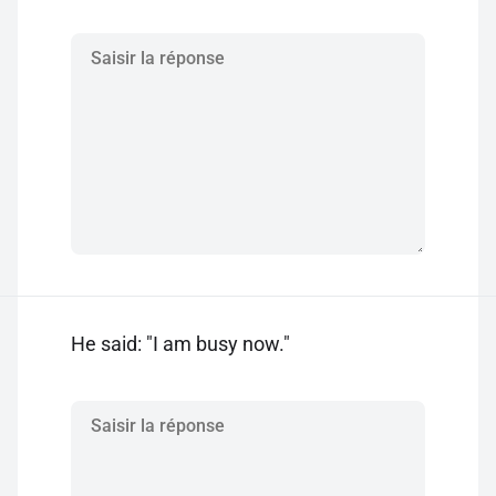
He said: "I am busy now."