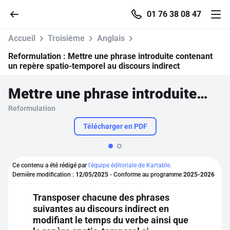
01 76 38 08 47
Accueil
Troisième
Anglais
Reformulation :
Mettre une phrase introduite contenant
un repère spatio-temporel au discours indirect
Accueil
Mettre une phrase introduite contenant un repère spatio-temporel au discours indirect
Reformulation
Parcourir
Télécharger en PDF
Recherche
Ce contenu a été rédigé par
l'équipe éditoriale de Kartable.
Se connecter
Dernière modification :
12/05/2025
- Conforme au programme
2025-2026
Transposer chacune des phrases
S'inscrire gratuitement
suivantes au discours indirect en
modifiant le temps du verbe ainsi que
Pour profiter de 10 contenus offerts.