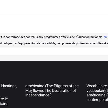
ntit la conformité des contenus aux programmes officiels de l'Éducation nationale.
en 
nt rédigés par l'équipe éditoriale de Kartable, composéee de professeurs certififés et
f Hastings,
américaine (The Pilgrims of the
Vocabulaire 
Mayflower, The Declaration of
vocabulaire li
Independance )
américaine 
re le
contemporai
toire