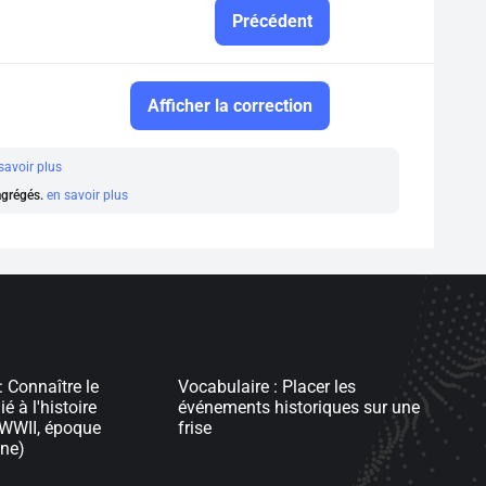
Précédent
Afficher la correction
savoir plus
 agrégés.
en savoir plus
: Connaître le
Vocabulaire : Placer les
é à l'histoire
événements historiques sur une
(WWII, époque
frise
ne)