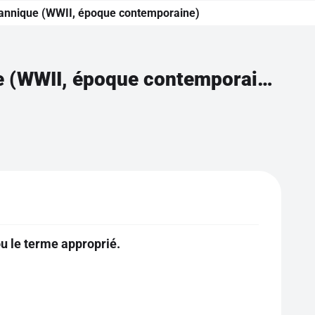
britannique (WWII, époque contemporaine)
Connaître le vocabulaire lié à l'histoire britannique (WWII, époque contemporaine)
u le terme approprié.