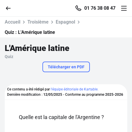
01 76 38 08 47
Accueil
Troisième
Espagnol
Quiz :
L'Amérique latine
L'Amérique latine
Accueil
Quiz
Parcourir
Télécharger en PDF
Recherche
Ce contenu a été rédigé par
l'équipe éditoriale de Kartable.
Dernière modification :
12/05/2025
- Conforme au programme
2025-2026
Se connecter
S'inscrire gratuitement
Quelle est la capitale de l'Argentine ?
Pour profiter de 10 contenus offerts.