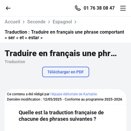
01 76 38 08 47
Accueil
Seconde
Espagnol
Traduction :
Traduire en français une phrase comportant
« ser » et « estar »
Accueil
Traduire en français une phrase comportant « ser » et « estar »
Traduction
Parcourir
Télécharger en PDF
Recherche
Ce contenu a été rédigé par
l'équipe éditoriale de Kartable.
Se connecter
Dernière modification :
12/05/2025
- Conforme au programme
2025-2026
Quelle est la traduction française de
S'inscrire gratuitement
chacune des phrases suivantes ?
Pour profiter de 10 contenus offerts.