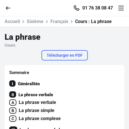
01 76 38 08 47
Accueil
Sixième
Français
Cours :
La phrase
La phrase
Cours
Accueil
Télécharger en PDF
Parcourir
Sommaire
Recherche
Généralités
I
La phrase verbale
Se connecter
II
La phrase verbale
A
La phrase simple
B
S'inscrire gratuitement
La phrase complexe
C
Pour profiter de 10 contenus offerts.