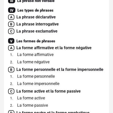
La phrase non verbale
III
Les types de phrases
IV
La phrase déclarative
A
La phrase interrogative
B
La phrase exclamative
C
Les formes de phrases
V
La forme affirmative et la forme négative
A
La forme affirmative
1
La forme négative
2
La forme personnelle et la forme impersonnelle
B
La forme personnelle
1
La forme impersonnelle
2
La forme active et la forme passive
C
La forme active
1
La forme passive
2
La forme neutre et la forme emphatique