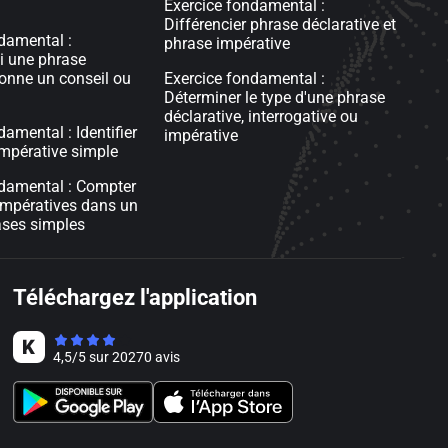
Exercice fondamental :
Différencier phrase déclarative et
damental :
phrase impérative
i une phrase
onne un conseil ou
Exercice fondamental :
Déterminer le type d'une phrase
déclarative, interrogative ou
amental : Identifier
impérative
mpérative simple
ndamental : Compter
impératives dans un
ases simples
Téléchargez l'application
4,5
/
5
sur
20270
avis