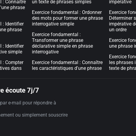
 : Connaître
un texte de phrases simples
impérative
d'une phrase
Exercice fondamental : Ordonner
Exercice fon
des mots pour former une phrase
Déterminer s
: Identifier
interrogative simple
impérative d
'une phrase
un ordre
Exercice fondamental :
Transformer une phrase
Exercice fond
: Identifier
déclarative simple en phrase
une phrase i
tive simple
interrogative
Exercice fo
l : Compter
Exercice fondamental : Connaître
les phrases 
atives dans
les caractéristiques d'une phrase
texte de phr
e écoute 7j/7
par e-mail pour répondre à
nement ou simplement souscrire