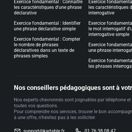
Exercice fondamental : Connaître
Exercice fondamental
les caractéristiques d'une phrase
les caractéristiques 
déclarative
interrogative
Exercice fondamental : Identifier
Exercice fondamental 
une phrase déclarative simple
le mot interrogatif d
interrogative simple
Exercice fondamental : Compter
le nombre de phrases
Exercice fondamental 
déclaratives dans un texte de
une phrase interroga
phrases simples
Exercice fondamenta
les phrases interrog
Nos conseillers pédagogiques sont à votr
Nos experts chevronnés sont joignables par téléphone et 
toutes vos questions.
Pour comprendre nos services, trouver le bon accompag
à une offre, n'hésitez pas à les solliciter.
support@kartable.fr
01 76 38 08 47