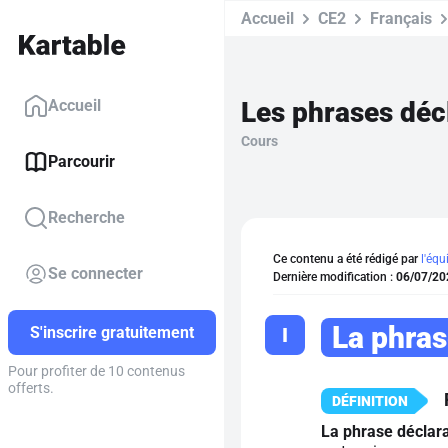
Accueil
CE2
Français
Les phrases décl
Accueil
Cours
Parcourir
Recherche
Ce contenu a été rédigé par
l'équ
Se connecter
Dernière modification :
06/07/20
La phras
I
S'inscrire gratuitement
Pour profiter de 10 contenus
offerts.
La phrase déclara