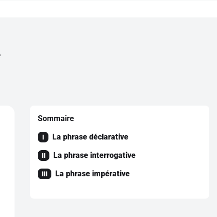
e
Sommaire
La phrase déclarative
I
La phrase interrogative
II
La phrase impérative
III