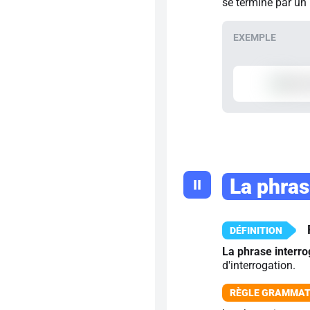
se termine par un 
La phras
II
La phrase interro
d'interrogation.