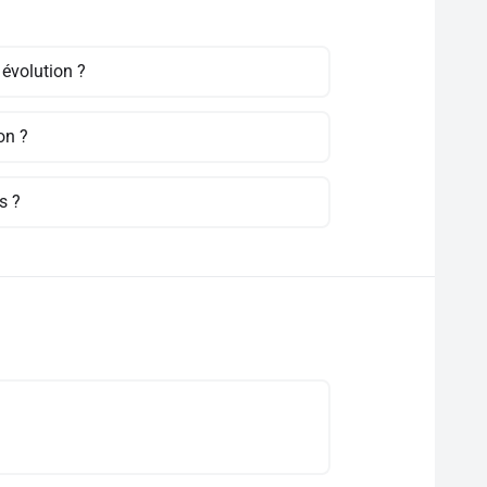
 évolution ?
on ?
s ?