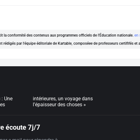
ntit la conformité des contenus aux programmes officiels de l'Éducation nationale.
en 
nt rédigés par l'équipe éditoriale de Kartable, composéee de professeurs certififés et
 : Une
e dans
pes
l’épaisseur des choses »
e écoute 7j/7