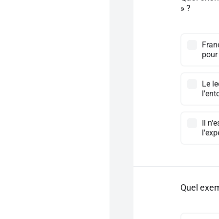
» ?
Franc
pour
Le le
l'ent
Il n'
l'exp
Quel exemp