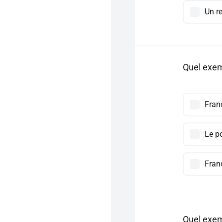
Un r
Quel exem
Fran
Le po
Franc
Quel exem