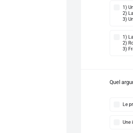
1) U
2) La
3) U
1) L
2) R
3) Fr
Quel argu
Le p
Une i