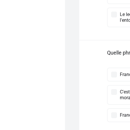
Le le
l'ent
Quelle ph
Fran
C'es
mora
Franc