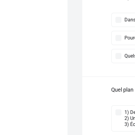
Dans
Pourq
Quel
Quel plan 
1) D
2) Un
3) Éc