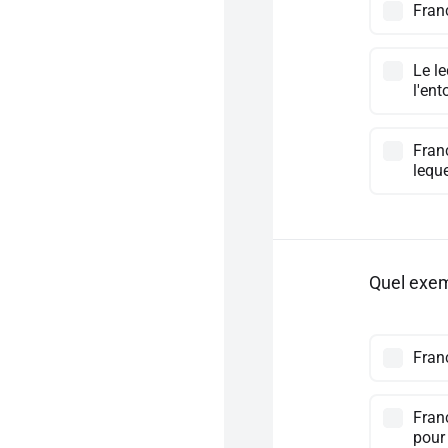
Franc
Le le
l'ent
Franc
leque
Quel exemp
Franc
Franc
pour