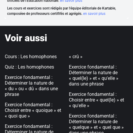
officiels de l'Éducation nationale.
en savoir plus
Les cours et exercices sont rédigés par l'équipe éditoriale de Kartable,
composéee de professeurs certififés et agrégés.
en savoir plus
Voir aussi
Cours : Les homophones
« crû »
Quiz : Les homophones
Exercice fondamental :
Déterminer la nature de
Exercice fondamental :
« quel(le) » et « qu'elle »
Déterminer la nature de
dans une phrase
« du » ou « dû » dans une
phrase
Exercice fondamental :
Choisir entre « quel(le) » et
Exercice fondamental :
« qu'elle »
Choisir entre « quoique » et
« quoi que »
Exercice fondamental :
Déterminer la nature de
Exercice fondamental :
« quelque » et « quel que »
Déterminer la nature de
dans une phrase