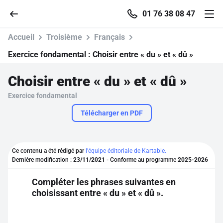
01 76 38 08 47
Accueil
Troisième
Français
Exercice fondamental :
Choisir entre « du » et « dû »
Choisir entre « du » et « dû »
Accueil
Exercice fondamental
Parcourir
Télécharger en PDF
Recherche
Ce contenu a été rédigé par
l'équipe éditoriale de Kartable.
Dernière modification :
23/11/2021
- Conforme au programme
2025-2026
Se connecter
Compléter les phrases suivantes en
choisissant entre « du » et « dû ».
S'inscrire gratuitement
Pour profiter de 10 contenus offerts.