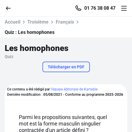
01 76 38 08 47
Accueil
Troisième
Français
Quiz :
Les homophones
Les homophones
Accueil
Quiz
Parcourir
Télécharger en PDF
Recherche
Ce contenu a été rédigé par
l'équipe éditoriale de Kartable.
Dernière modification :
05/08/2021
- Conforme au programme
2025-2026
Se connecter
S'inscrire gratuitement
Parmi les propositions suivantes, quel
mot est la forme masculin singulier
Pour profiter de 10 contenus offerts.
contractée d'un article défini ?